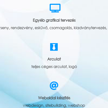
Egyéb grafikai tervezés
rseny, rendezvény, esküvő, csomagolás, kiadványtervezés, 
Arculat
teljes céges arculat, logó
Weboldal készítés
webdesign, sitebuilding, webshop