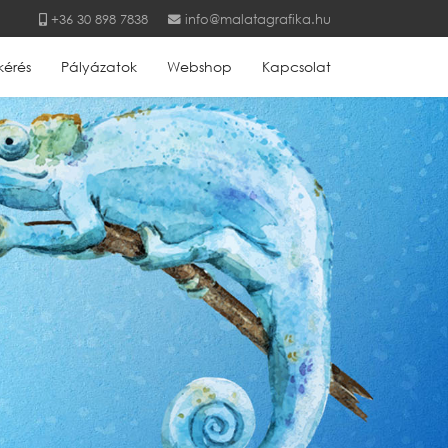
+36 30 898 7838
info@malatagrafika.hu
kérés
Pályázatok
Webshop
Kapcsolat